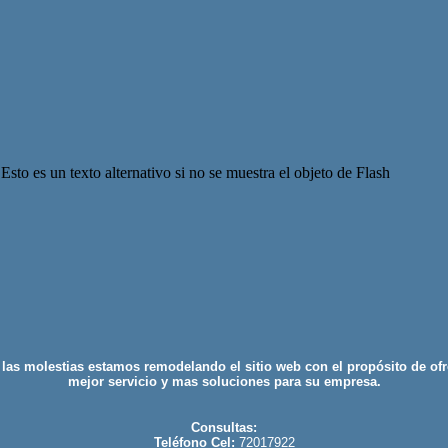
Esto es un texto alternativo si no se muestra el objeto de Flash
 las molestias estamos remodelando el sitio web con el propósito de ofr
mejor servicio y mas soluciones para su empresa.
Consultas:
Teléfono Cel:
72017922